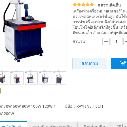
0 ความคิดเห็น
เครื่องทำเครื่องหมายเลเซอร์ไฟเ
ด้วยเทคนิคเลเซอร์ขั้นสูง มันใ
การทำเครื่องหมายฟังก์ชั่นหลั
โอนโฟโตอิเล็กทริกที่สูงขึ้น เค
มีขนาดเล็ก ลำแสงเอาท์พุทมีคุณส
จำนวน：
สอบถาม
W 30W 60W 80W 100W 120W 1
ยี่ห้อ：
RAYFINE TECH
W 200W
ายผลิตภัณฑ์
พารามิเตอร์ทางเทคนิค
ฟังก์ชั่นเสริม
วิดีโอ