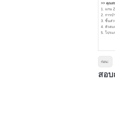
>> คุณสมบ
1. แกน 
2. การบำ
3. ชิ้นส
4. หัวสแ
5. โปรแ
ก่อน:
สอบถ