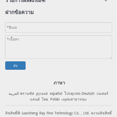
รายการผลิตภัณฑ์
ฝากข้อความ
ส่ง
ภาษา
العربية
ฟรานซัส
pуский
español
โปรตุเกส
s
Deutsch
เนเดอร์
แลนด์
ไทย
Polski
сербиสาธารณะ
ลิขสิทธิ์© Liaocheng Ray Fine Technology Co. , Ltd. สงวนลิขสิทธิ์